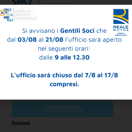
Copyright © 2023 SPADACCINI & ZACCARELLI SRL
INTERMEDIARIO SOGGETTO AL CONTROLLO DELL’IVASS:
RUI Number A000298873
Politica Aziendale
Ricerca nel RUI
PER MAGGIORI INFORMAZIONI RIGUARDO I NOSTRI
INTERMEDIARI CONSULTARE LA DOCUMENTAZIONE DI
SEGUITO:
DOCUMENTAZIONE
PRE-CONTRATTUALE
Sezioni